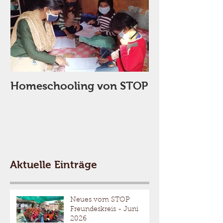
Homeschooling von STOP
STOP stellt N
sicher
Aktuelle Einträge
Neues vom STOP
Freundeskreis - Juni
2026