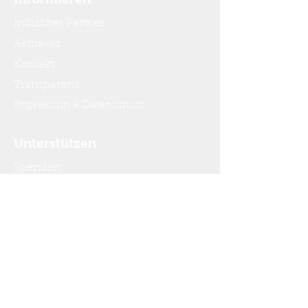
Indischer Partner
Aktuelles
Kontakt
Transparenz
Impressum & Datenschutz
Unterstützen
Spenden
Mitglied werden
Seien Sie immer auf dem
Laufenden:
Newsletter abonnieren.