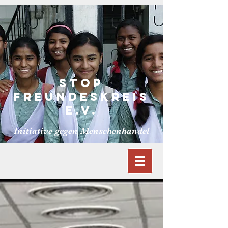
S
TOP
FREUNDESKReiS
E.V.
Initiative gegen Menschenhandel