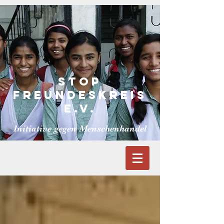
S
TOP
FREUNDESKReiS
E.V.
Initiative gegen Menschenhandel