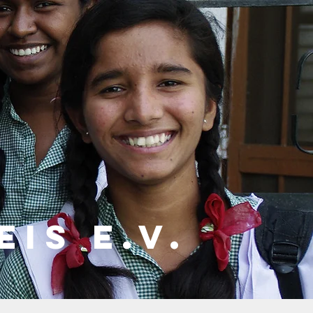
eiS
E.V.