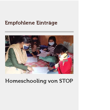
Empfohlene Einträge
Homeschooling von STOP
STOP stellt N
sicher