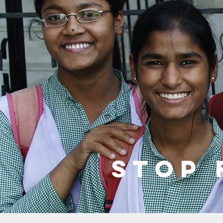
S
TOP