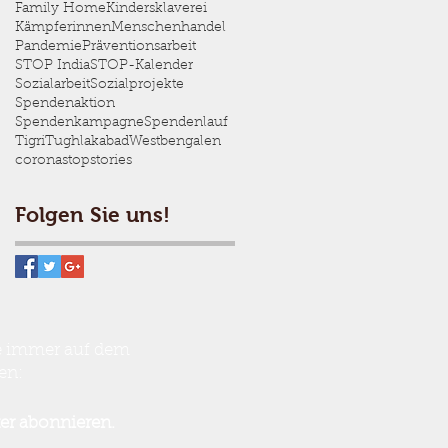
Family Home
Kindersklaverei
Kämpferinnen
Menschenhandel
Pandemie
Präventionsarbeit
STOP India
STOP-Kalender
Sozialarbeit
Sozialprojekte
Spendenaktion
Spendenkampagne
Spendenlauf
Tigri
Tughlakabad
Westbengalen
corona
stopstories
Folgen Sie uns!
ie immer auf dem
en:
er abonnieren.