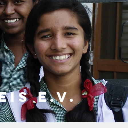
eiS
E.V.