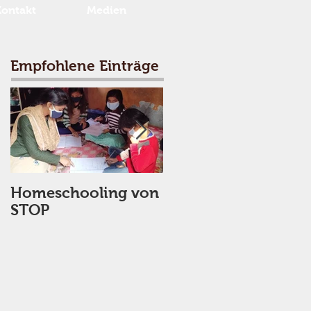
Kontakt
Medien
Empfohlene Einträge
Homeschooling von
STOP stellt
STOP
Notversorgung
sicher